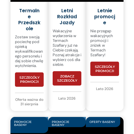
Termaln
Letni
Letnie
e
Rozkład
promocj
Przedszk
Jazdy
e
ole
Wakacyjne
Nie przegap
wydarzenia w
wakacyjnych
Zostaw swoją
Termach
promocji i
pociechę pod
Szaflary już na
zniżek w
opieką
Ciebie czekają.
Termach
wykwalifikowan
Poznaj atrakcje i
Szaflary!
ego personelu i
wybierz coś dla
daj sobie chwilę
siebie.
wytchnienia.
SZCZEGÓŁY
PROMOCJI
ZOBACZ
SZCZEGÓŁY
SZCZEGÓŁY
PROMOCJI
Lato 2026
Lato 2026
Oferta ważna do
31 sierpnia
PROMOCJE
PROMOCJE
OFERTY BASENY
BASENY
BASENY