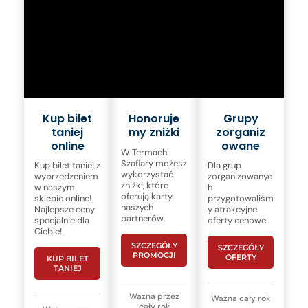
Kup bilet
Honoruje
Grupy
taniej
my zniżki
zorganiz
online
owane
W Termach
Szaflary możesz
Kup bilet taniej z
Dla grup
wykorzystać
wyprzedzeniem
zorganizowanyc
zniżki, które
w naszym
h
oferują karty
sklepie online!
przygotowaliśm
naszych
Najlepsze ceny
y atrakcyjne
partnerów.
specjalnie dla
oferty cenowe.
Ciebie!
SZCZEGÓŁY
SZCZEGÓŁY
PROMOCJI
OFERTY
KUP BILET
TANIEJ
Ważna przez
Ważna cały rok
cały rok