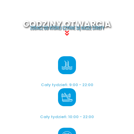
GODZINY OTWARCIA
ZOBACZ OD KTÓREJ CZYNNE SĄ NASZE STREFY
BASENY
Cały tydzień: 9:00 - 22:00
SAUNARIUM
Cały tydzień: 10:00 - 22:00