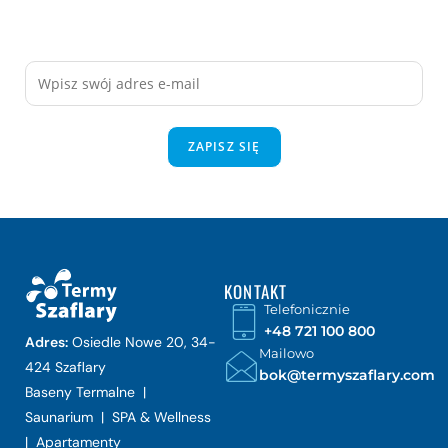
Dowiedz się pierwszy o promocjach i aktualnościach
Termy Szaflary
ZAPISZ SIĘ
KONTAKT
Telefonicznie
+48 721 100 800
Adres:
Osiedle Nowe 20, 34-
Mailowo
424 Szaflary
bok@termyszaflary.com
Baseny Termalne |
Saunarium | SPA & Wellness
| Apartamenty