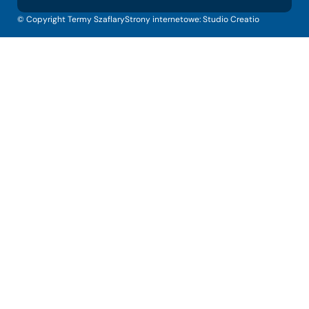
© Copyright Termy Szaflary
Strony internetowe:
Studio Creatio