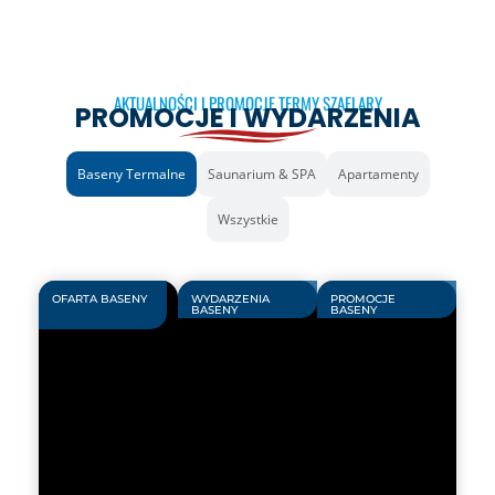
AKTUALNOŚCI I PROMOCJE TERMY SZAFLARY
PROMOCJE I WYDARZENIA
Baseny Termalne
Saunarium & SPA
Apartamenty
Wszystkie
OFARTA BASENY
WYDARZENIA
PROMOCJE
BASENY
BASENY