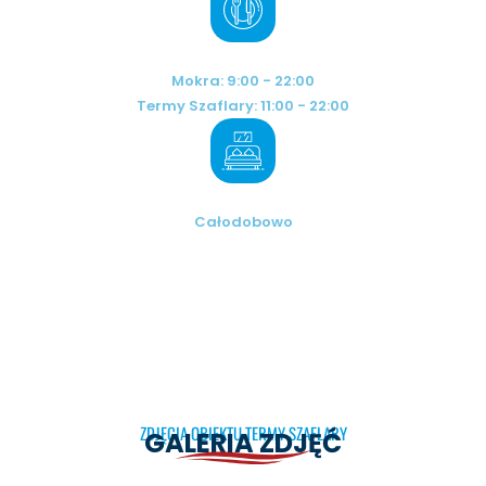
RESTAURACJE
Mokra: 9:00 - 22:00
Termy Szaflary: 11:00 - 22:00
RECEPCJA
Całodobowo
ZDJĘCIA OBIEKTU TERMY SZAFLARY
GALERIA ZDJĘĆ