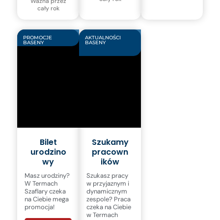
Ważna przez
cały rok
PROMOCJE
AKTUALNOŚCI
BASENY
BASENY
Bilet
Szukamy
urodzino
pracown
wy
ików
Masz urodziny?
Szukasz pracy
W Termach
w przyjaznym i
Szaflary czeka
dynamicznym
na Ciebie mega
zespole? Praca
promocja!
czeka na Ciebie
w Termach