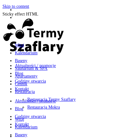
Skip to content
Sticky effect HTML
Witaj
Kalendarium
Baseny
Aktualności / promocje
Saunarium & SPA
Blog
Apartamenty
Godziny otwarcia
Cennik
Kontakt
Restauracja
Restauracja Termy Szaflary
Aktualności / promocje
Restauracja Mokra
Blog
Godziny otwarcia
Witaj
Kontakt
Kalendarium
Baseny