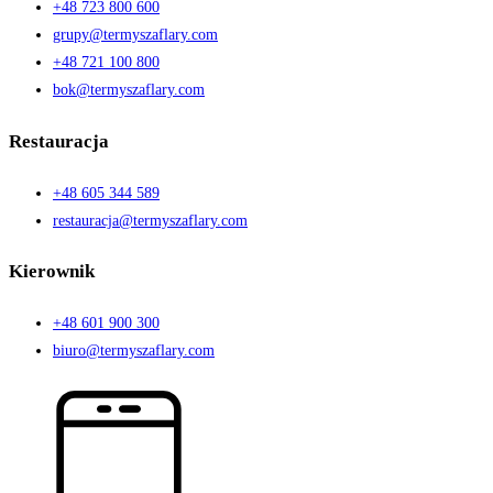
+48 723 800 600
grupy@termyszaflary.com
+48 721 100 800
bok@termyszaflary.com
Restauracja
+48 605 344 589
restauracja@termyszaflary.com
Kierownik
+48 601 900 300
biuro@termyszaflary.com