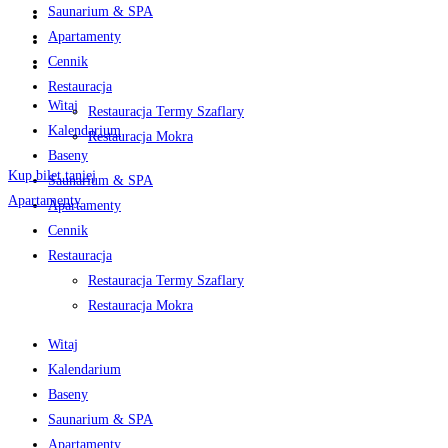
Saunarium & SPA
Apartamenty
Cennik
Restauracja
Witaj
Restauracja Termy Szaflary
Kalendarium
Restauracja Mokra
Baseny
Kup bilet taniej
Saunarium & SPA
Apartamenty
Apartamenty
Cennik
Restauracja
Restauracja Termy Szaflary
Restauracja Mokra
Witaj
Kalendarium
Baseny
Saunarium & SPA
Apartamenty